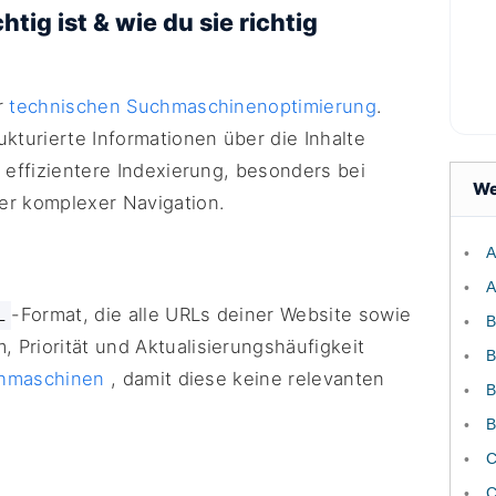
tig ist & wie du sie richtig
r
technischen Suchmaschinenoptimierung
.
ukturierte Informationen über die Inhalte
 effizientere Indexierung, besonders bei
We
er komplexer Navigation.
A
A
-Format, die alle URLs deiner Website sowie
L
B
Priorität und Aktualisierungshäufigkeit
B
hmaschinen
, damit diese keine relevanten
B
B
C
C