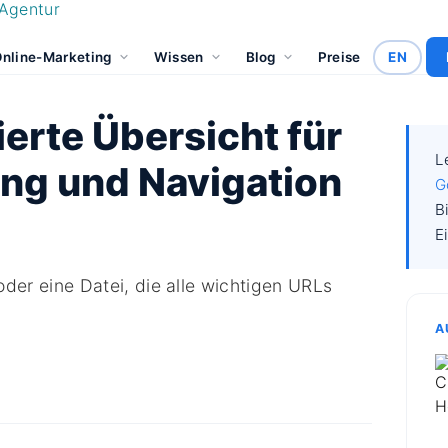
nline-Marketing
Wissen
Blog
Preise
EN
ierte Übersicht für
L
ung und Navigation
G
B
E
 oder eine Datei, die alle wichtigen URLs
A