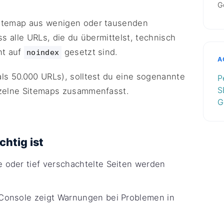
G
Sitemap aus wenigen oder tausenden
ss alle URLs, die du übermittelst, technisch
ht auf
gesetzt sind.
noindex
A
ls 50.000 URLs), solltest du eine sogenannte
P
S
nzelne Sitemaps zusammenfasst.
G
htig ist
oder tief verschachtelte Seiten werden
Console zeigt Warnungen bei Problemen in