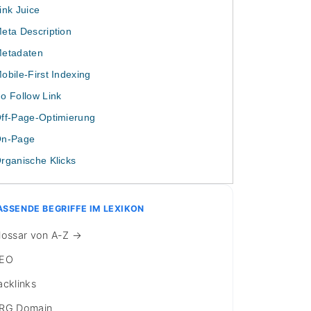
ink Juice
eta Description
etadaten
obile-First Indexing
o Follow Link
ff-Page-Optimierung
n-Page
rganische Klicks
ASSENDE BEGRIFFE IM LEXIKON
lossar von A-Z →
EO
acklinks
RG Domain