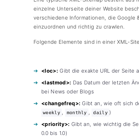
einzelne Unterseite deiner Website besch
verschiedene Informationen, die Google &
einzuordnen und richtig zu crawlen.
Folgende Elemente sind in einer XML-Sit
<loc>:
Gibt die exakte URL der Seite a
<lastmod>:
Das Datum der letzten Änd
bei News oder Blogs
<changefreq>:
Gibt an, wie oft sich d
,
,
)
weekly
monthly
daily
<priority>:
Gibt an, wie wichtig die Se
0.0 bis 1.0)