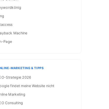
eywordkönig
ing
taccess
ayback Machine
n-Page
NLINE-MARKETING & TIPPS
EO-Strategie 2026
oogle findet meine Website nicht
nline Marketing
EO Consulting