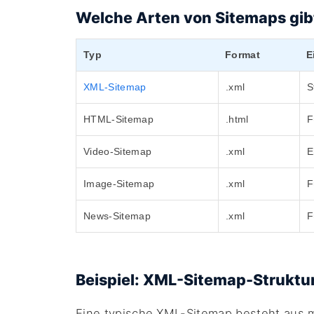
Welche Arten von Sitemaps gib
Typ
Format
E
XML-Sitemap
.xml
S
HTML-Sitemap
.html
F
Video-Sitemap
.xml
E
Image-Sitemap
.xml
F
News-Sitemap
.xml
F
Beispiel: XML-Sitemap-Struktu
Eine typische XML-Sitemap besteht aus