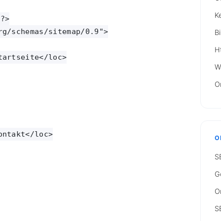
K
?>

g/schemas/sitemap/0.9">

B
H
artseite</loc>

W
O
ntakt</loc>

O
S
G
O
S