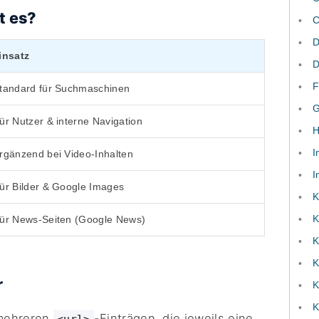
t es?
C
D
insatz
D
F
tandard für Suchmaschinen
ür Nutzer & interne Navigation
H
I
rgänzend bei Video-Inhalten
I
ür Bilder & Google Images
K
K
ür News-Seiten (Google News)
K
K
r
K
K
 mehreren
-Einträgen, die jeweils eine