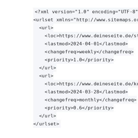
<?xml version="1.0" encoding="UTF-8"
<urlset xmlns="http://www.sitemaps.or
  <url>

    <loc>https://www.deineseite.de/st
    <lastmod>2024-04-01</lastmod>

    <changefreq>weekly</changefreq>

    <priority>1.0</priority>

  </url>

  <url>

    <loc>https://www.deineseite.de/ko
    <lastmod>2024-03-28</lastmod>

    <changefreq>monthly</changefreq>

    <priority>0.6</priority>

  </url>
