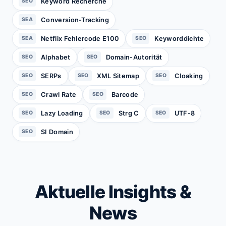
Keyword Recherche
SEO
Conversion-Tracking
SEA
Netflix Fehlercode E100
Keyworddichte
SEA
SEO
Alphabet
Domain-Autorität
SEO
SEO
SERPs
XML Sitemap
Cloaking
SEO
SEO
SEO
Crawl Rate
Barcode
SEO
SEO
Lazy Loading
Strg C
UTF-8
SEO
SEO
SEO
SI Domain
SEO
Aktuelle Insights &
News