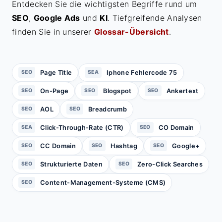
Entdecken Sie die wichtigsten Begriffe rund um
SEO
,
Google Ads
und
KI
. Tiefgreifende Analysen
finden Sie in unserer
Glossar-Übersicht
.
Page Title
Iphone Fehlercode 75
SEO
SEA
On-Page
Blogspot
Ankertext
SEO
SEO
SEO
AOL
Breadcrumb
SEO
SEO
Click-Through-Rate (CTR)
CO Domain
SEA
SEO
CC Domain
Hashtag
Google+
SEO
SEO
SEO
Strukturierte Daten
Zero-Click Searches
SEO
SEO
Content-Management-Systeme (CMS)
SEO