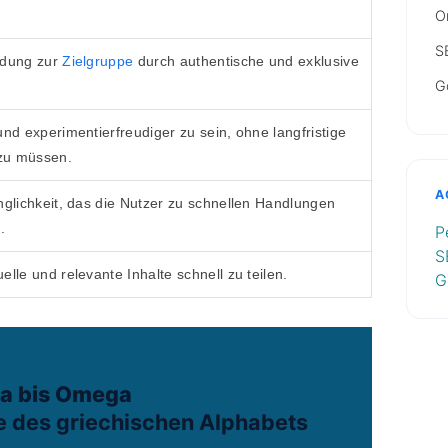
O
S
ndung zur
Zielgruppe
durch authentische und exklusive
G
und experimentierfreudiger zu sein, ohne langfristige
zu müssen.
A
nglichkeit, das die Nutzer zu schnellen Handlungen
.
P
S
lle und relevante Inhalte schnell zu teilen.
G
a bis Omega
 des griechischen Alphabets