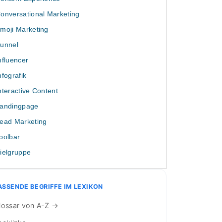
onversational Marketing
moji Marketing
unnel
nfluencer
nfografik
nteractive Content
andingpage
ead Marketing
oolbar
ielgruppe
ASSENDE BEGRIFFE IM LEXIKON
lossar von A-Z →