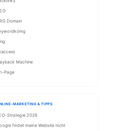
acklinks
EO
RG Domain
eywordkönig
ing
taccess
ayback Machine
n-Page
NLINE-MARKETING & TIPPS
EO-Strategie 2026
oogle findet meine Website nicht