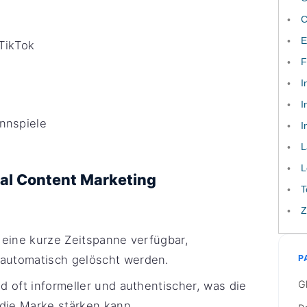
C
E
TikTok
F
I
I
nnspiele
I
L
L
al Content Marketing
T
Z
r eine kurze Zeitspanne verfügbar,
 automatisch gelöscht werden.
P
G
d oft informeller und authentischer, was die
die Marke stärken kann.