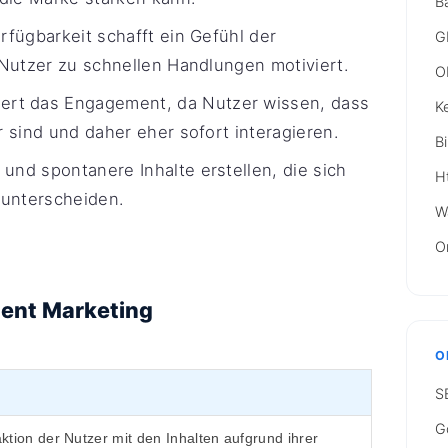
B
rfügbarkeit schafft ein Gefühl der
G
e Nutzer zu schnellen Handlungen motiviert.
O
ert das Engagement, da Nutzer wissen, dass
K
r sind und daher eher sofort interagieren.
B
nd spontanere Inhalte erstellen, die sich
H
 unterscheiden.
W
O
ent Marketing
O
S
G
aktion der Nutzer mit den Inhalten aufgrund ihrer