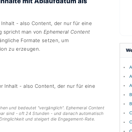
Inhalte mit Ablaufdatum als
Inhalt - also Content, der nur für eine
ng spricht man von
Ephemeral Content
gängliche Formate setzen, um
tion zu erzeugen.
We
A
A
A
B
B
hen und bedeutet "vergänglich". Ephemeral Content
C
htbar sind - oft 24 Stunden - und danach automatisch
Dringlichkeit und steigert die Engagement-Rate.
C
C