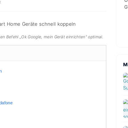
t
n Befehl „Ok Google, mein Gerät einrichten" optimal.
M
n
dafone