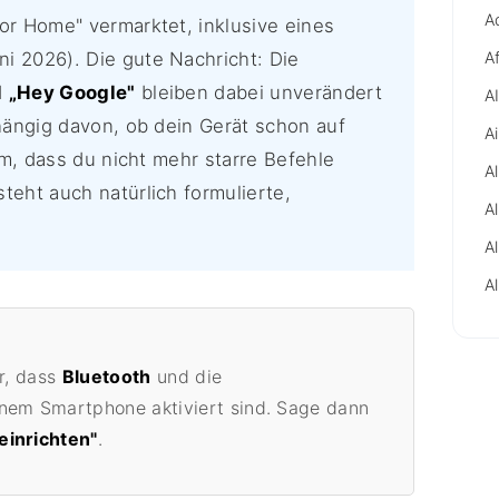
A
or Home" vermarktet, inklusive eines
i 2026). Die gute Nachricht: Die
A
d
„Hey Google"
bleiben dabei unverändert
A
hängig davon, ob dein Gerät schon auf
A
em, dass du nicht mehr starre Befehle
A
teht auch natürlich formulierte,
A
A
Al
er, dass
Bluetooth
und die
nem Smartphone aktiviert sind. Sage dann
einrichten"
.