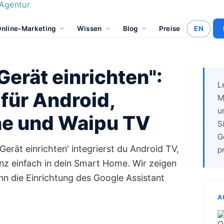
nline-Marketing
Wissen
Blog
Preise
EN
Gerät einrichten":
L
 für Android,
M
u
ne und Waipu TV
S
G
erät einrichten' integrierst du Android TV,
p
z einfach in dein Smart Home. Wir zeigen
nn die Einrichtung des Google Assistant
A