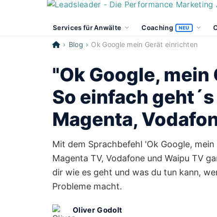
Services für Anwälte
Coaching
O
NEU
Blog
Ok Google mein Gerät einrichten
"Ok Google, mein 
So einfach geht´s
Magenta, Vodafo
Mit dem Sprachbefehl 'Ok Google, mein G
Magenta TV, Vodafone und Waipu TV gan
dir wie es geht und was du tun kann, we
Probleme macht.
Oliver Godolt