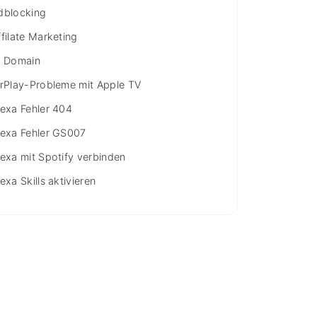
dblocking
ffilate Marketing
I Domain
irPlay-Probleme mit Apple TV
lexa Fehler 404
lexa Fehler GS007
lexa mit Spotify verbinden
exa Skills aktivieren