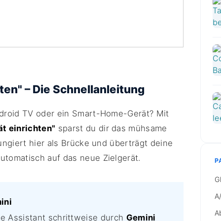
ten" – Die Schnellanleitung
droid TV oder ein Smart-Home-Gerät? Mit
t einrichten"
sparst du dir das mühsame
ngiert hier als Brücke und überträgt deine
tomatisch auf das neue Zielgerät.
P
G
A
ini
A
e Assistant schrittweise durch
Gemini