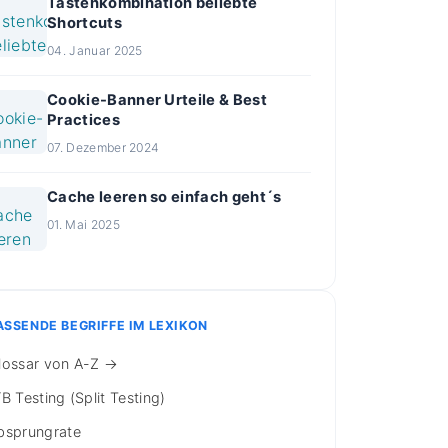
Tastenkombination beliebte
Shortcuts
04. Januar 2025
Cookie-Banner Urteile & Best
Practices
07. Dezember 2024
Cache leeren so einfach geht´s
01. Mai 2025
ASSENDE BEGRIFFE IM LEXIKON
lossar von A-Z →
/B Testing (Split Testing)
bsprungrate