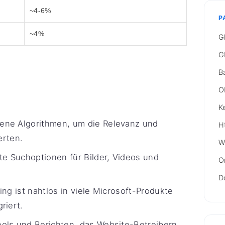
~4-6%
P
~4%
G
G
B
O
K
ene Algorithmen, um die Relevanz und
H
rten.
W
rte Suchoptionen für Bilder, Videos und
O
D
ng ist nahtlos in viele Microsoft-Produkte
riert.
ools und Berichten, das Website-Betreibern