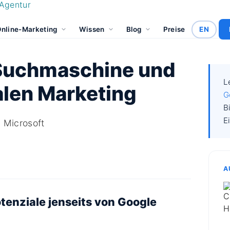
nline-Marketing
Wissen
Blog
Preise
EN
 Suchmaschine und
L
talen Marketing
G
B
E
 Microsoft
A
enziale jenseits von Google