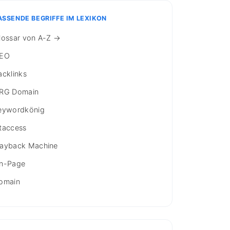
ASSENDE BEGRIFFE IM LEXIKON
lossar von A-Z →
EO
acklinks
RG Domain
eywordkönig
taccess
ayback Machine
n-Page
omain