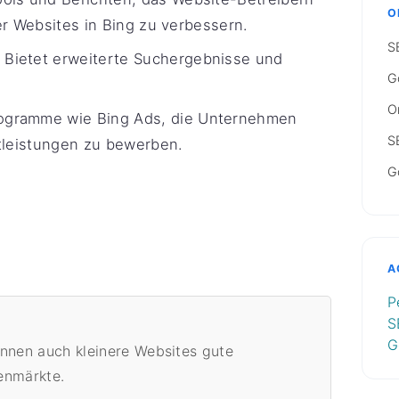
O
rer Websites in Bing zu verbessern.
S
Bietet erweiterte Suchergebnisse und
G
O
ogramme wie Bing Ads, die Unternehmen
S
stleistungen zu bewerben.
G
A
P
S
G
önnen auch kleinere Websites gute
henmärkte.