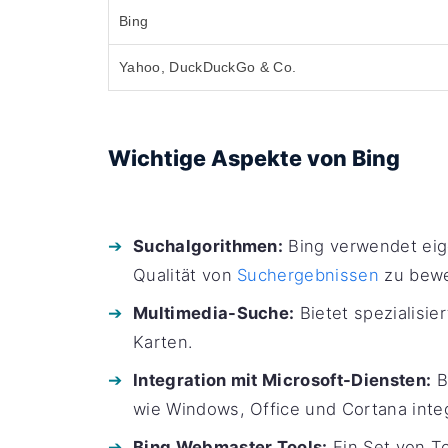
Bing
Yahoo, DuckDuckGo & Co.
Wichtige Aspekte von Bing
Suchalgorithmen:
Bing verwendet eig
Qualität von
Suchergebnissen
zu bewe
Multimedia-Suche:
Bietet spezialisie
Karten.
Integration mit Microsoft-Diensten:
Bi
wie Windows, Office und Cortana integ
Bing Webmaster Tools:
Ein Set von T