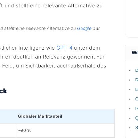
 stellt eine relevante Alternative zu
Google
dar.
tlicher Intelligenz wie
GPT-4
unter dem
We
ahren deutlich an Relevanz gewonnen. Für
Feld, um Sichtbarkeit auch außerhalb des
D
D
ick
E
G
I
Globaler Marktanteil
Q
S
~90-%