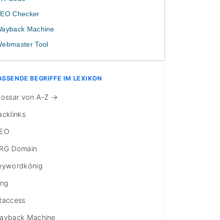
EO Checker
ayback Machine
ebmaster Tool
ASSENDE BEGRIFFE IM LEXIKON
lossar von A-Z →
acklinks
EO
RG Domain
eywordkönig
ing
taccess
ayback Machine