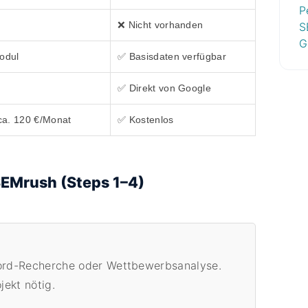
P
❌ Nicht vorhanden
S
G
odul
✅ Basisdaten verfügbar
✅ Direkt von Google
 ca. 120 €/Monat
✅ Kostenlos
SEMrush (Steps 1–4)
word-Recherche oder Wettbewerbsanalyse.
jekt nötig.