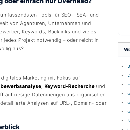
g oder einfach nur Overhead?
 umfassendsten Tools für SEO-, SEA- und
tweit von Agenturen, Unternehmen und
ewerber, Keywords, Backlinks und vieles
r jedes Projekt notwendig – oder reicht in
öllig aus?
We
B
D
 digitales Marketing mit Fokus auf
F
tbewerbsanalyse
,
Keyword-Recherche
und
G
riff auf riesige Datenmengen aus organischer
G
detaillierte Analysen auf URL-, Domain- oder
G
K
rblick
Q