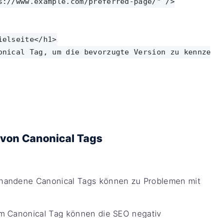
s://www.example.com/preferred-page/" />

elseite</h1>

onical Tag, um die bevorzugte Version zu kennzeic
 von Canonical Tags
handene Canonical Tags können zu Problemen mit
m Canonical Tag können die SEO negativ