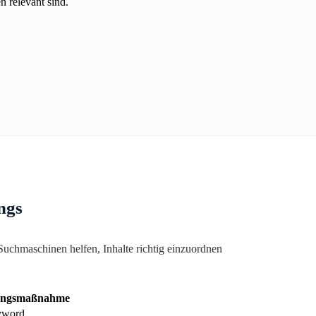
n relevant sind.
ngs
uchmaschinen helfen, Inhalte richtig einzuordnen
ungsmaßnahme
eyword.