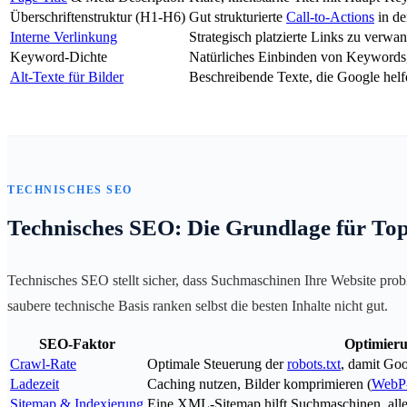
Überschriftenstruktur (H1-H6)
Gut strukturierte
Call-to-Actions
in de
Interne Verlinkung
Strategisch platzierte Links zu verw
Keyword-Dichte
Natürliches Einbinden von Keywords
Alt-Texte für Bilder
Beschreibende Texte, die Google helfe
TECHNISCHES SEO
Technisches SEO: Die Grundlage für Top
Technisches SEO stellt sicher, dass Suchmaschinen Ihre Website pro
saubere technische Basis ranken selbst die besten Inhalte nicht gut.
SEO-Faktor
Optimier
Crawl-Rate
Optimale Steuerung der
robots.txt
, damit Goo
Ladezeit
Caching nutzen, Bilder komprimieren (
WebP
Sitemap & Indexierung
Eine XML-Sitemap hilft Suchmaschinen, alle 