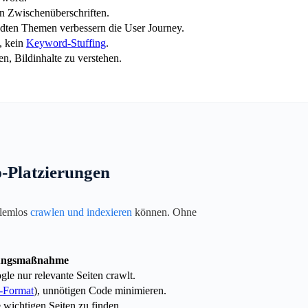
n Zwischenüberschriften.
andten Themen verbessern die User Journey.
, kein
Keyword-Stuffing
.
n, Bildinhalte zu verstehen.
-Platzierungen
blemlos
crawlen und indexieren
können. Ohne
ungsmaßnahme
gle nur relevante Seiten crawlt.
-Format
), unnötigen Code minimieren.
wichtigen Seiten zu finden.