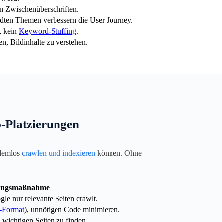
n Zwischenüberschriften.
andten Themen verbessern die User Journey.
, kein
Keyword-Stuffing
.
n, Bildinhalte zu verstehen.
-Platzierungen
blemlos
crawlen und indexieren
können. Ohne
ungsmaßnahme
gle nur relevante Seiten crawlt.
-Format
), unnötigen Code minimieren.
wichtigen Seiten zu finden.