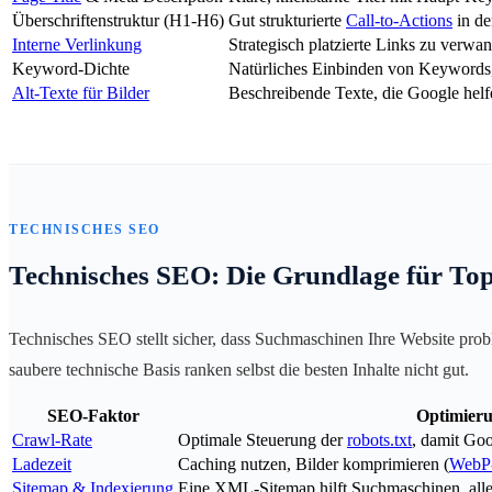
Überschriftenstruktur (H1-H6)
Gut strukturierte
Call-to-Actions
in de
Interne Verlinkung
Strategisch platzierte Links zu verw
Keyword-Dichte
Natürliches Einbinden von Keywords
Alt-Texte für Bilder
Beschreibende Texte, die Google helfe
TECHNISCHES SEO
Technisches SEO: Die Grundlage für Top
Technisches SEO stellt sicher, dass Suchmaschinen Ihre Website pro
saubere technische Basis ranken selbst die besten Inhalte nicht gut.
SEO-Faktor
Optimier
Crawl-Rate
Optimale Steuerung der
robots.txt
, damit Goo
Ladezeit
Caching nutzen, Bilder komprimieren (
WebP
Sitemap & Indexierung
Eine XML-Sitemap hilft Suchmaschinen, alle 