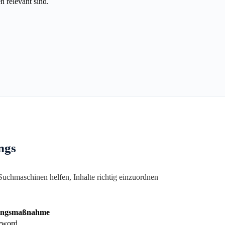
n relevant sind.
ngs
uchmaschinen helfen, Inhalte richtig einzuordnen
ungsmaßnahme
eyword.