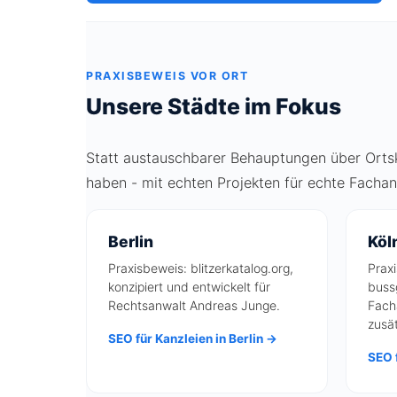
PRAXISBEWEIS VOR ORT
Unsere Städte im Fokus
Statt austauschbarer Behauptungen über Ortske
haben - mit echten Projekten für echte Facha
Berlin
Köl
Praxisbeweis: blitzerkatalog.org,
Prax
konzipiert und entwickelt für
buss
Rechtsanwalt Andreas Junge.
Fach
zusät
SEO für Kanzleien in Berlin →
SEO f