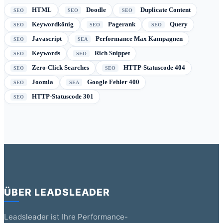
HTML
Doodle
Duplicate Content
SEO
SEO
SEO
Keywordkönig
Pagerank
Query
SEO
SEO
SEO
Javascript
Performance Max Kampagnen
SEO
SEA
Keywords
Rich Snippet
SEO
SEO
Zero-Click Searches
HTTP-Statuscode 404
SEO
SEO
Joomla
Google Fehler 400
SEO
SEA
HTTP-Statuscode 301
SEO
ÜBER LEADSLEADER
Leadsleader ist Ihre Performance-