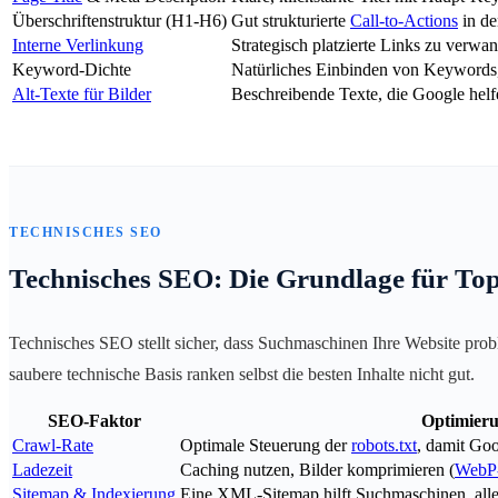
Überschriftenstruktur (H1-H6)
Gut strukturierte
Call-to-Actions
in de
Interne Verlinkung
Strategisch platzierte Links zu verw
Keyword-Dichte
Natürliches Einbinden von Keywords
Alt-Texte für Bilder
Beschreibende Texte, die Google helfe
TECHNISCHES SEO
Technisches SEO: Die Grundlage für Top
Technisches SEO stellt sicher, dass Suchmaschinen Ihre Website pro
saubere technische Basis ranken selbst die besten Inhalte nicht gut.
SEO-Faktor
Optimier
Crawl-Rate
Optimale Steuerung der
robots.txt
, damit Goo
Ladezeit
Caching nutzen, Bilder komprimieren (
WebP
Sitemap & Indexierung
Eine XML-Sitemap hilft Suchmaschinen, alle 