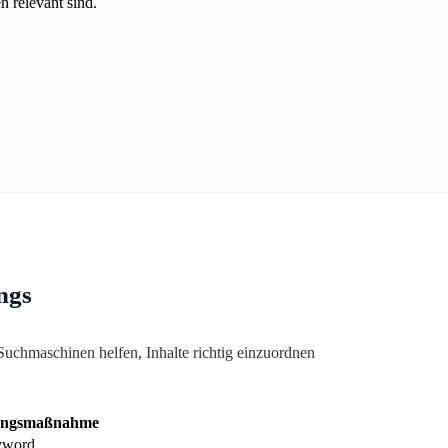
n relevant sind.
ngs
uchmaschinen helfen, Inhalte richtig einzuordnen
ungsmaßnahme
eyword.