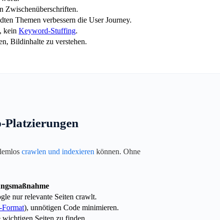
n Zwischenüberschriften.
andten Themen verbessern die User Journey.
, kein
Keyword-Stuffing
.
n, Bildinhalte zu verstehen.
-Platzierungen
blemlos
crawlen und indexieren
können. Ohne
ungsmaßnahme
gle nur relevante Seiten crawlt.
-Format
), unnötigen Code minimieren.
wichtigen Seiten zu finden.