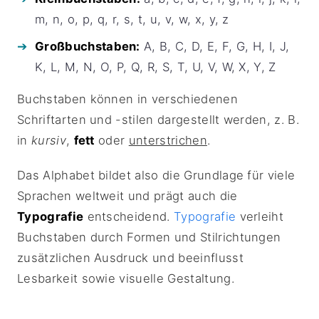
m, n, o, p, q, r, s, t, u, v, w, x, y, z
Großbuchstaben:
A, B, C, D, E, F, G, H, I, J,
K, L, M, N, O, P, Q, R, S, T, U, V, W, X, Y, Z
Buchstaben können in verschiedenen
Schriftarten und -stilen dargestellt werden, z. B.
in
kursiv
,
fett
oder
unterstrichen
.
Das Alphabet bildet also die Grundlage für viele
Sprachen weltweit und prägt auch die
Typografie
entscheidend.
Typografie
verleiht
Buchstaben durch Formen und Stilrichtungen
zusätzlichen Ausdruck und beeinflusst
Lesbarkeit sowie visuelle Gestaltung.