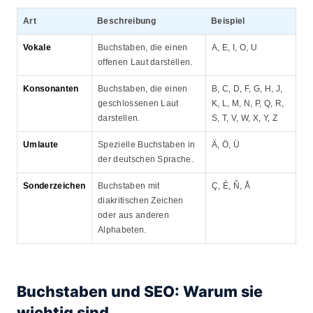
Art
Beschreibung
Beispiel
Vokale
Buchstaben, die einen
A, E, I, O, U
offenen Laut darstellen.
Konsonanten
Buchstaben, die einen
B, C, D, F, G, H, J,
geschlossenen Laut
K, L, M, N, P, Q, R,
darstellen.
S, T, V, W, X, Y, Z
Umlaute
Spezielle Buchstaben in
Ä, Ö, Ü
der deutschen Sprache.
Sonderzeichen
Buchstaben mit
Ç, É, Ñ, Å
diakritischen Zeichen
oder aus anderen
Alphabeten.
Buchstaben und SEO: Warum sie
wichtig sind